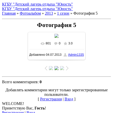
КГБУ "Детский лагерь отдыха "Юность"
КГБУ "Детский лагерь отдыха "Юность"
Главная
»
Фотоальбом
»
2013
»
1 сезон
» Фотография 5
Фотография 5
801
0
3.0
В реальном размере
Добавлено
04.07.2013
Admin1335
1500x1004
/ 198.6Kb
Всего комментариев
:
0
Добавлять комментарии могут только зарегистрированные
пользователи.
[
Регистрация
|
Вход
]
WELCOME!
Приветствую Вас
,
Гость
!
Регистрация
|
Вход