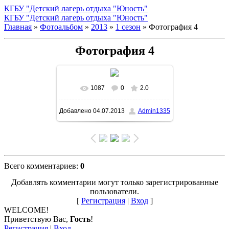
КГБУ "Детский лагерь отдыха "Юность"
КГБУ "Детский лагерь отдыха "Юность"
Главная
»
Фотоальбом
»
2013
»
1 сезон
» Фотография 4
Фотография 4
1087
0
2.0
В реальном размере
Добавлено
04.07.2013
Admin1335
1500x1004
/ 171.5Kb
Всего комментариев
:
0
Добавлять комментарии могут только зарегистрированные
пользователи.
[
Регистрация
|
Вход
]
WELCOME!
Приветствую Вас
,
Гость
!
Регистрация
|
Вход