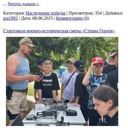
...
Читать дальше »
Категория:
Наследники победы
|
Просмотров:
354
|
Добавил:
zra1992
|
Дата:
08.06.2025
|
Комментарии (0)
Стартовала военно-историческая смена «Страна Героев»