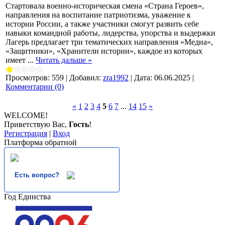
‍Стартовала военно-историческая смена «Страна Героев»,
направления на воспитание патриотизма, уважение к
истории России, а также участники смогут развить себе
навыки командной работы, лидерства, упорства и выдержки
Лагерь предлагает три тематических направления «Медиа»,
«Защитники», «Хранители истории», каждое из которых
имеет
...
Читать дальше »
Просмотров:
559
|
Добавил:
zra1992
|
Дата:
06.06.2025
|
Комментарии (0)
«
1
2
3
4
5
6
7
...
14
15
»
WELCOME!
Приветствую Вас
,
Гость
!
Регистрация
|
Вход
Платформа обратной
Есть вопрос?
Год Единства