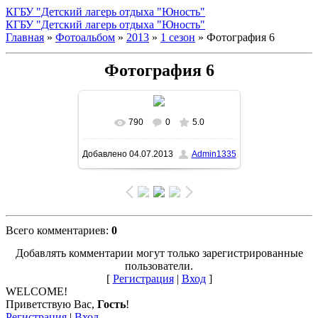
КГБУ "Детский лагерь отдыха "Юность"
КГБУ "Детский лагерь отдыха "Юность"
Главная
»
Фотоальбом
»
2013
»
1 сезон
» Фотография 6
Фотография 6
790
0
5.0
В реальном размере
Добавлено
04.07.2013
Admin1335
1500x1004
/ 329.6Kb
Всего комментариев
:
0
Добавлять комментарии могут только зарегистрированные
пользователи.
[
Регистрация
|
Вход
]
WELCOME!
Приветствую Вас
,
Гость
!
Регистрация
|
Вход