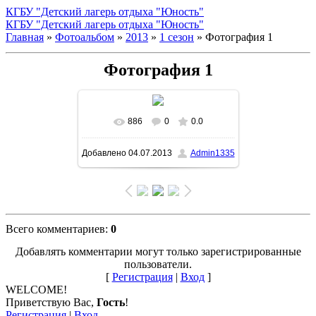
КГБУ "Детский лагерь отдыха "Юность"
КГБУ "Детский лагерь отдыха "Юность"
Главная
»
Фотоальбом
»
2013
»
1 сезон
» Фотография 1
Фотография 1
886
0
0.0
В реальном размере
Добавлено
04.07.2013
Admin1335
1500x1004
/ 245.8Kb
Всего комментариев
:
0
Добавлять комментарии могут только зарегистрированные
пользователи.
[
Регистрация
|
Вход
]
WELCOME!
Приветствую Вас
,
Гость
!
Регистрация
|
Вход