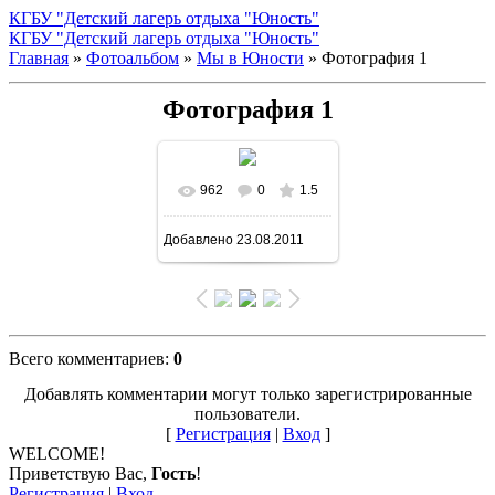
КГБУ "Детский лагерь отдыха "Юность"
КГБУ "Детский лагерь отдыха "Юность"
Главная
»
Фотоальбом
»
Мы в Юности
» Фотография 1
Фотография 1
962
0
1.5
В реальном размере
Добавлено
23.08.2011
807x605
/ 160.5Kb
Всего комментариев
:
0
Добавлять комментарии могут только зарегистрированные
пользователи.
[
Регистрация
|
Вход
]
WELCOME!
Приветствую Вас
,
Гость
!
Регистрация
|
Вход