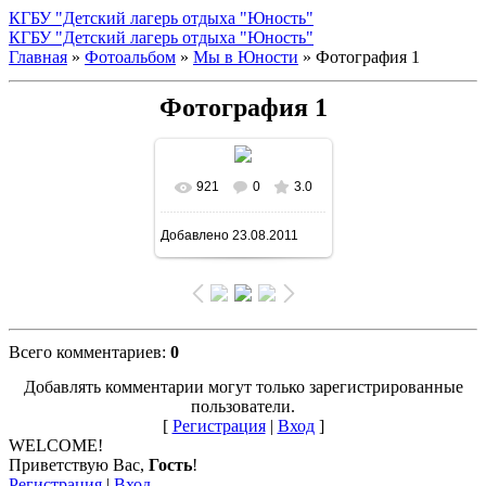
КГБУ "Детский лагерь отдыха "Юность"
КГБУ "Детский лагерь отдыха "Юность"
Главная
»
Фотоальбом
»
Мы в Юности
» Фотография 1
Фотография 1
921
0
3.0
В реальном размере
Добавлено
23.08.2011
807x605
/ 154.6Kb
Всего комментариев
:
0
Добавлять комментарии могут только зарегистрированные
пользователи.
[
Регистрация
|
Вход
]
WELCOME!
Приветствую Вас
,
Гость
!
Регистрация
|
Вход