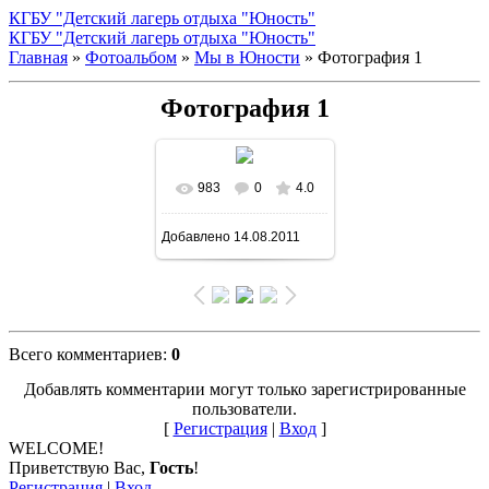
КГБУ "Детский лагерь отдыха "Юность"
КГБУ "Детский лагерь отдыха "Юность"
Главная
»
Фотоальбом
»
Мы в Юности
» Фотография 1
Фотография 1
983
0
4.0
В реальном размере
Добавлено
14.08.2011
1500x1125
/ 264.9Kb
Всего комментариев
:
0
Добавлять комментарии могут только зарегистрированные
пользователи.
[
Регистрация
|
Вход
]
WELCOME!
Приветствую Вас
,
Гость
!
Регистрация
|
Вход