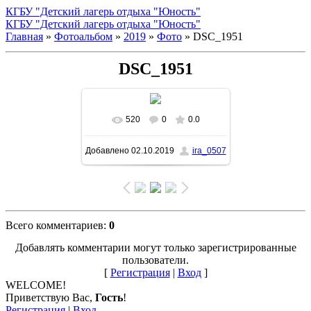
КГБУ "Детский лагерь отдыха "Юность"
КГБУ "Детский лагерь отдыха "Юность"
Главная
»
Фотоальбом
»
2019
»
Фото
» DSC_1951
DSC_1951
520
0
0.0
В реальном размере
Добавлено
02.10.2019
ira_0507
1500x1007
/ 584.6Kb
Всего комментариев
:
0
Добавлять комментарии могут только зарегистрированные
пользователи.
[
Регистрация
|
Вход
]
WELCOME!
Приветствую Вас
,
Гость
!
Регистрация
|
Вход