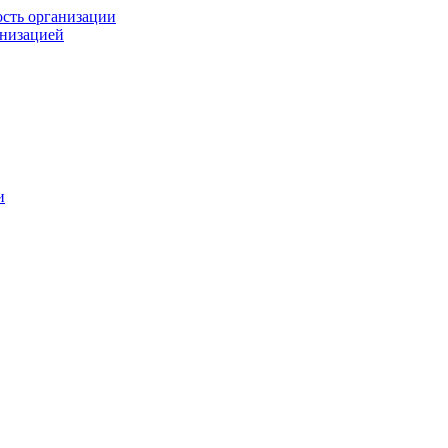
ость организации
анизацией
и