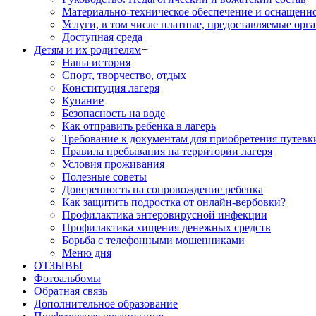
Материально-техническое обеспечение и оснащенн
Услуги, в том числе платные, предоставляемые орг
Доступная среда
Детям и их родителям
+
Наша история
Спорт, творчество, отдых
Конституция лагеря
Купание
Безопасность на воде
Как отправить ребенка в лагерь
Требование к документам для приобретения путевк
Правила пребывания на территории лагеря
Условия проживания
Полезные советы
Доверенность на сопровождение ребенка
Как защитить подростка от онлайн-вербовки?
Профилактика энтеровирусной инфекции
Профилактика хищения денежных средств
Борьба с телефонными мошенниками
Меню дня
ОТЗЫВЫ
Фотоальбомы
Обратная связь
Дополнительное образование