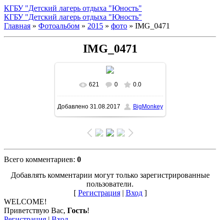
КГБУ "Детский лагерь отдыха "Юность"
КГБУ "Детский лагерь отдыха "Юность"
Главная
»
Фотоальбом
»
2015
»
фото
» IMG_0471
IMG_0471
621
0
0.0
В реальном размере
1500x999
Добавлено
31.08.2017
BigMonkey
/ 360.1Kb
Всего комментариев
:
0
Добавлять комментарии могут только зарегистрированные
пользователи.
[
Регистрация
|
Вход
]
WELCOME!
Приветствую Вас
,
Гость
!
Регистрация
|
Вход