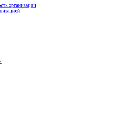
ость организации
анизацией
и