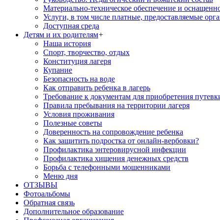
Материально-техническое обеспечение и оснащенн
Услуги, в том числе платные, предоставляемые орг
Доступная среда
Детям и их родителям
+
Наша история
Спорт, творчество, отдых
Конституция лагеря
Купание
Безопасность на воде
Как отправить ребенка в лагерь
Требование к документам для приобретения путевк
Правила пребывания на территории лагеря
Условия проживания
Полезные советы
Доверенность на сопровождение ребенка
Как защитить подростка от онлайн-вербовки?
Профилактика энтеровирусной инфекции
Профилактика хищения денежных средств
Борьба с телефонными мошенниками
Меню дня
ОТЗЫВЫ
Фотоальбомы
Обратная связь
Дополнительное образование