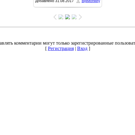
Добавлено
31.08.2017
BigMonkey
1004x1500
/ 360.5Kb
авлять комментарии могут только зарегистрированные пользоват
[
Регистрация
|
Вход
]