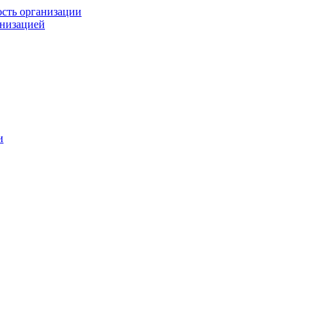
ость организации
анизацией
и