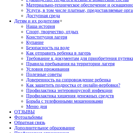
Материально-техническое обеспечение и оснащенн
Услуги, в том числе платные, предоставляемые орг
Доступная среда
Детям и их родителям
+
Наша история
Спорт, творчество, отдых
Конституция лагеря
Купание
Безопасность на воде
Как отправить ребенка в лагерь
Требование к документам для приобретения путевк
Правила пребывания на территории лагеря
Условия проживания
Полезные советы
Доверенность на сопровождение ребенка
Как защитить подростка от онлайн-вербовки?
Профилактика энтеровирусной инфекции
Профилактика хищения денежных средств
Борьба с телефонными мошенниками
Меню дня
ОТЗЫВЫ
Фотоальбомы
Обратная связь
Дополнительное образование