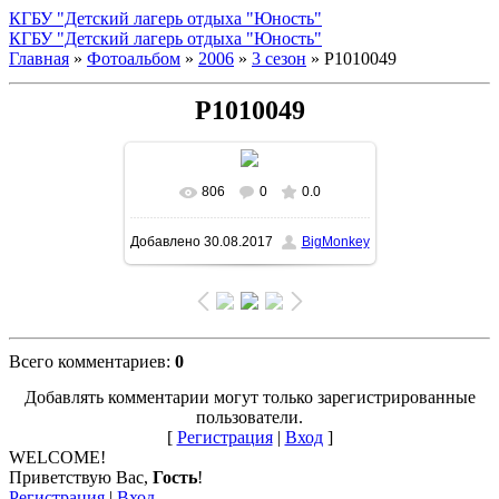
КГБУ "Детский лагерь отдыха "Юность"
КГБУ "Детский лагерь отдыха "Юность"
Главная
»
Фотоальбом
»
2006
»
3 сезон
» P1010049
P1010049
806
0
0.0
В реальном размере
Добавлено
30.08.2017
BigMonkey
1500x1125
/ 439.3Kb
Всего комментариев
:
0
Добавлять комментарии могут только зарегистрированные
пользователи.
[
Регистрация
|
Вход
]
WELCOME!
Приветствую Вас
,
Гость
!
Регистрация
|
Вход