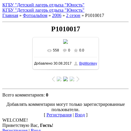
КГБУ "Детский лагерь отдыха "Юность"
КГБУ "Детский лагерь отдыха "Юность"
Главная
»
Фотоальбом
»
2006
»
2 сезон
» P1010017
P1010017
558
0
0.0
В реальном размере
Добавлено
30.08.2017
BigMonkey
1500x1125
/ 327.6Kb
Всего комментариев
:
0
Добавлять комментарии могут только зарегистрированные
пользователи.
[
Регистрация
|
Вход
]
WELCOME!
Приветствую Вас
,
Гость
!
Регистрация
|
Вход