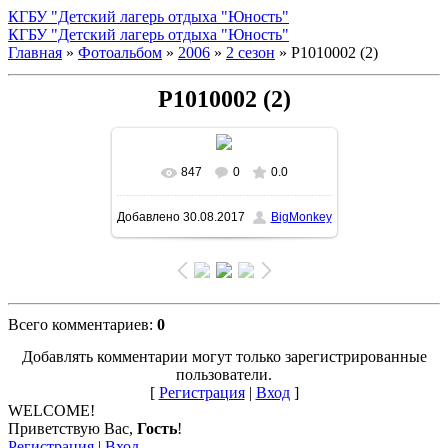
КГБУ "Детский лагерь отдыха "Юность"
КГБУ "Детский лагерь отдыха "Юность"
Главная
»
Фотоальбом
»
2006
»
2 сезон
» P1010002 (2)
P1010002 (2)
847
0
0.0
В реальном размере
Добавлено
30.08.2017
BigMonkey
1500x1125
/ 282.1Kb
Всего комментариев
:
0
Добавлять комментарии могут только зарегистрированные
пользователи.
[
Регистрация
|
Вход
]
WELCOME!
Приветствую Вас
,
Гость
!
Регистрация
|
Вход