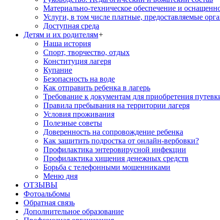
Материально-техническое обеспечение и оснащенн
Услуги, в том числе платные, предоставляемые орг
Доступная среда
Детям и их родителям
+
Наша история
Спорт, творчество, отдых
Конституция лагеря
Купание
Безопасность на воде
Как отправить ребенка в лагерь
Требование к документам для приобретения путевк
Правила пребывания на территории лагеря
Условия проживания
Полезные советы
Доверенность на сопровождение ребенка
Как защитить подростка от онлайн-вербовки?
Профилактика энтеровирусной инфекции
Профилактика хищения денежных средств
Борьба с телефонными мошенниками
Меню дня
ОТЗЫВЫ
Фотоальбомы
Обратная связь
Дополнительное образование