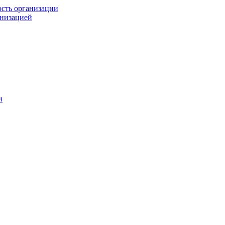
ость организации
анизацией
и